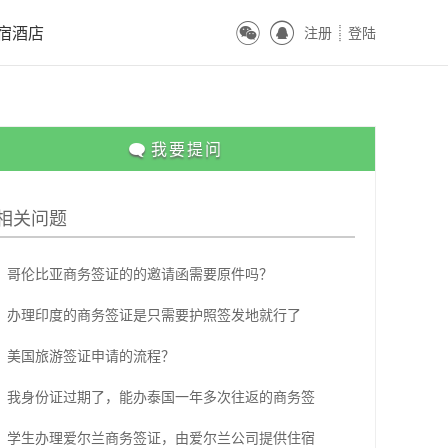
ꀔ
ꀓ
宿酒店
注册
登陆
ꀒ

我要提问
相关问题
哥伦比亚商务签证的的邀请函需要原件吗？
办理印度的商务签证是只需要护照签发地就行了
美国旅游签证申请的流程？
我身份证过期了，能办泰国一年多次往返的商务签
学生办理爱尔兰商务签证，由爱尔兰公司提供住宿