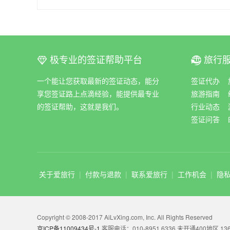
极专业的签证帮助平台
旅行
ꀆ
ꀇ
一个能让您获取最新的签证动态，能分
签证代办
享您签证路上点滴经验，能提供最专业
旅游指南
的签证帮助，这就是我们。
行业动态
签证问答
关于爱旅行
|
付款与退款
|
联系爱旅行
|
工作机会
|
隐
Copyright © 2008-2017 AiLvXing.com, Inc. All Rights Reserved
京ICP备11009434号-1
客服电话：010-8951 6336 未开通400地区 136