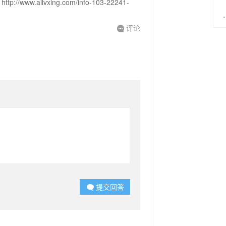
.ailvxing.com/info-103-22241-
评论

提交回答
