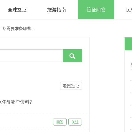
全球签证
旅游指南
签证问答
民
都需要准备哪些...

老挝签证
要准备哪些资料？
回答
关注