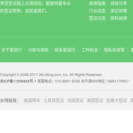
享您签证路上点滴经验，能提供最专业
旅游指南
经验分享
的签证帮助，这就是我们。
行业动态
游记攻略
签证问答
邮轮旅游
关于爱旅行
|
付款与退款
|
联系爱旅行
|
工作机会
|
隐私权政策
|
Copyright © 2008-2017 AiLvXing.com, Inc. All Rights Reserved
京ICP备11009434号-1
客服电话：010-8951 6336 未开通400地区 13661179907
友情链接：
美国租车
土耳其签证
法国签证
美国签证
加拿大签证