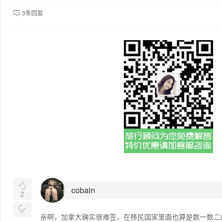
3条回复


cobain
2

亲啊，加拿大确实很难签，在移民国家里面也算是数一数二