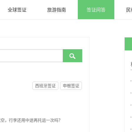
全球签证
旅游指南
签证问答
民

西班牙签证
申根签证
航空，行李还用中途再托运一次吗？