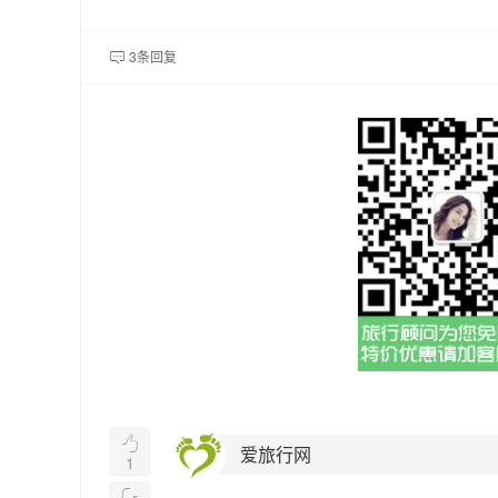
3条回复


爱旅行网
1
