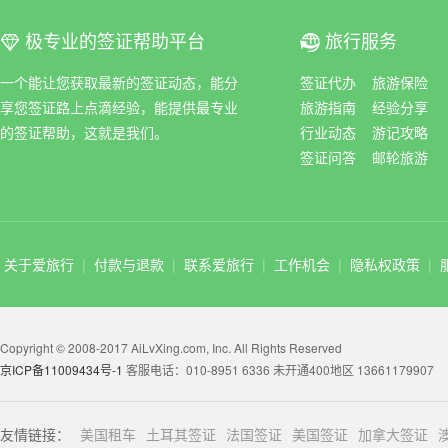
极专业的签证帮助平台
旅行服务
ꀆ
ꀇ
一个能让您获取最新的签证动态，能分
签证代办
旅游保险
享您签证路上点滴经验，能提供最专业
旅游指南
经验分享
的签证帮助，这就是我们。
行业动态
游记攻略
签证问答
邮轮旅游
关于爱旅行
|
付款与退款
|
联系爱旅行
|
工作机会
|
隐私权政策
|
Copyright © 2008-2017 AiLvXing.com, Inc. All Rights Reserved
京ICP备11009434号-1
客服电话：010-8951 6336 未开通400地区 13661179907
友情链接：
美国租车
土耳其签证
法国签证
美国签证
加拿大签证