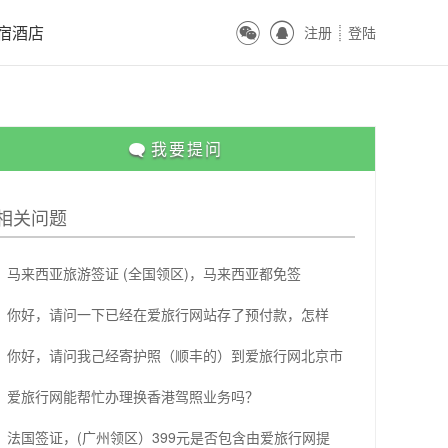
ꀔ
ꀓ
宿酒店
注册
登陆
ꀒ

我要提问
相关问题
马来西亚旅游签证 (全国领区)，马来西亚都免签
你好，请问一下已经在爱旅行网站存了预付款，怎样
你好，请问我己经寄护照（顺丰的）到爱旅行网北京市
爱旅行网能帮忙办理换香港驾照业务吗？
法国签证，(广州领区）399元是否包含由爱旅行网提