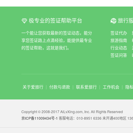
极专业的签证帮助平台
旅行
ꀆ
ꀇ
一个能让您获取最新的签证动态，能分
签证代办
享您签证路上点滴经验，能提供最专业
旅游指南
的签证帮助，这就是我们。
行业动态
签证问答
关于爱旅行
|
付款与退款
|
联系爱旅行
|
工作机会
|
隐
Copyright © 2008-2017 AiLvXing.com, Inc. All Rights Reserved
京ICP备11009434号-1
客服电话：010-8951 6336 未开通400地区 136