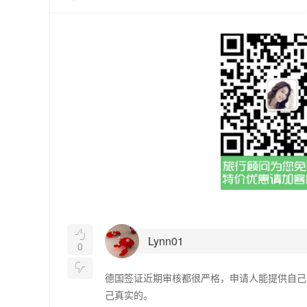

Lynn01
0

德国签证近期审核都很严格，申请人能提供自己
己真实的。