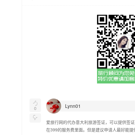

Lynn01
0

爱旅行网的代办意大利旅游签证，可以提供签证
在399的服务费里面。但是建议申请人最好能提