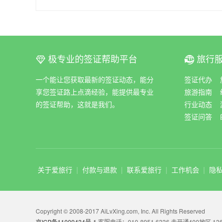
极专业的签证帮助平台
旅行
ꀆ
ꀇ
一个能让您获取最新的签证动态，能分
签证代办
享您签证路上点滴经验，能提供最专业
旅游指南
的签证帮助，这就是我们。
行业动态
签证问答
关于爱旅行
|
付款与退款
|
联系爱旅行
|
工作机会
|
隐
Copyright © 2008-2017 AiLvXing.com, Inc. All Rights Reserved
京ICP备11009434号-1
客服电话：010-8951 6336 未开通400地区 136