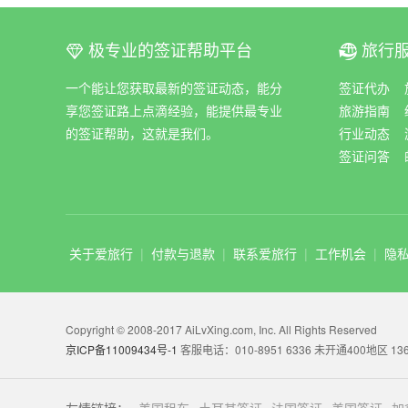
极专业的签证帮助平台
旅行
ꀆ
ꀇ
一个能让您获取最新的签证动态，能分
签证代办
享您签证路上点滴经验，能提供最专业
旅游指南
的签证帮助，这就是我们。
行业动态
签证问答
关于爱旅行
|
付款与退款
|
联系爱旅行
|
工作机会
|
隐
Copyright © 2008-2017 AiLvXing.com, Inc. All Rights Reserved
京ICP备11009434号-1
客服电话：010-8951 6336 未开通400地区 136