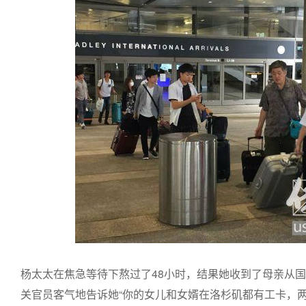
杨太太在焦急等待下熬过了48小时，结果她收到了母亲从
关官员客气地告诉她“你的女儿和女婿在洛杉矶都有工卡，