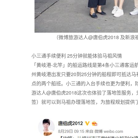
（微博旅游达人@唐伯虎2018 及新
小三通手续便利 25分钟就能体验马祖风情
「黄岐港-北竿」的船运路线是第4条小三通客运
州黄岐港出发只要20到25分钟的船程即可抵达马
点的两个船班。小三通的入台手续也更为便利，
游达人@唐伯虎2018这次也体验了落地签服务
签）就可以到马祖办理落地签，为旅程规划提供