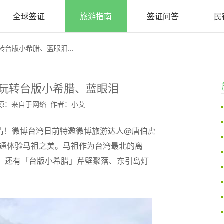
全球签证
旅游指南
签证问答
民
台版小希腊、蓝眼泪...
岛玩转台版小希腊、蓝眼泪
05 来源：来自于网络 作者：小艾
情！微博台湾日前特邀微博旅游达人@唐伯虎
小三通体验马祖之美。马祖作为台湾最北的离
，还有「台版小希腊」芹壁聚落、东引岛灯