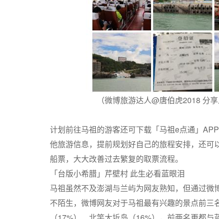
（微博旅游达人@唐伯虎2018 分
计划前往马祖的游客还可下载「马祖e点通」AP
他旅游信息，提前规划好自己的旅程安排，还可以
船票，大大改善过去繁复的取票流程。
「台版小希腊」芹壁村 此生必看蓝眼泪
马祖虽然不及澎湖与兰屿为网友熟知，但通过微
不陌生，微博网友对于马祖最有兴趣的景点前三名
（17%）、北竿大坵岛（16%），前两名更都与