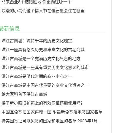
马来西亚8个结婚胜地 你更向往哪一个
浪漫的小鸟们这个情人节在怪石堡会住在哪里
最新信息
洪江古商城：流转千年的历史文化瑰宝
洪江一座具有悠久历史和丰富文化的古老商城
洪江古商城是一个充满历史文化气息的地方
洪江古商城是一座具有重要历史文化意义的城市
洪江古商城是明代时期的商业中心之一
洪江古商城是中国古代重要的商业文化遗迹之一
给大家科普下洪江古商城
换了新护照旧护照上的有效签证还能使用吗？
中国互免签证国家再增一国 附最新免签落地签国家名单
持美国签证可以免签的国家和地区的名单 2023年1月更新