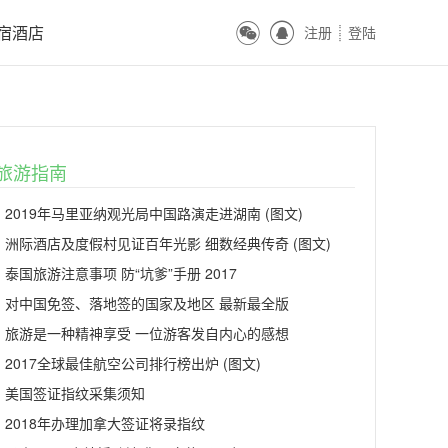
ꀔ
ꀓ
宿酒店
注册
登陆
ꀒ
旅游指南
2019年马里亚纳观光局中国路演走进湖南 (图文)
洲际酒店及度假村见证百年光影 细数经典传奇 (图文)
泰国旅游注意事项 防“坑爹”手册 2017
对中国免签、落地签的国家及地区 最新最全版
旅游是一种精神享受 一位游客发自内心的感想
2017全球最佳航空公司排行榜出炉 (图文)
美国签证指纹采集须知
2018年办理加拿大签证将录指纹