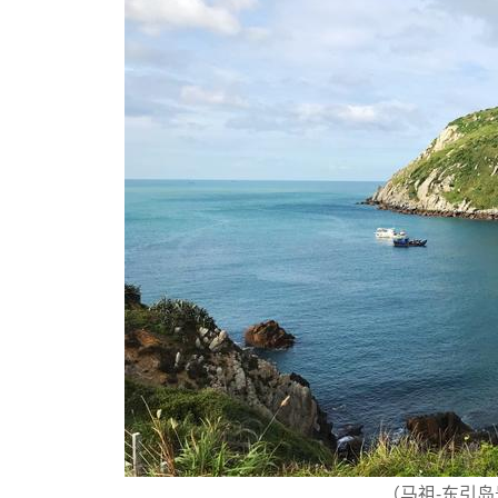
（马祖-东引岛