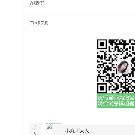
办理吗？
3条回复


小丸子大人
0