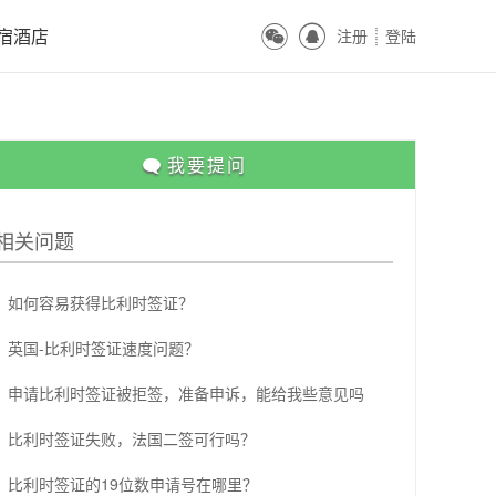
ꀔ
ꀓ
宿酒店
注册
登陆
ꀒ

我要提问
相关问题
如何容易获得比利时签证？
英国-比利时签证速度问题？
申请比利时签证被拒签，准备申诉，能给我些意见吗
比利时签证失败，法国二签可行吗？
比利时签证的19位数申请号在哪里？