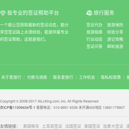
极专业的签证帮助平台
旅行服务
ꀆ
ꀇ
一个能让您获取最新的签证动态，能分
签证代办
旅游保险
享您签证路上点滴经验，能提供最专业
旅游指南
经验分享
的签证帮助，这就是我们。
行业动态
游记攻略
签证问答
邮轮旅游
关于爱旅行
|
付款与退款
|
联系爱旅行
|
工作机会
|
隐私权政策
|
Copyright © 2008-2017 AiLvXing.com, Inc. All Rights Reserved
京ICP备11009434号-1
客服电话：010-8951 6336 未开通400地区 13661179907
友情链接：
美国租车
土耳其签证
法国签证
美国签证
加拿大签证