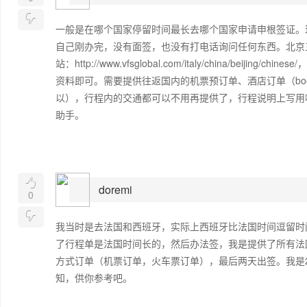

一般是在哪个国家停留时间最长去哪个国家申请申根签证。
自己刚办完，没有面签，也没有打电话询问任何东西。北京
站：http://www.vfsglobal.com/italy/china/beijin
资料即可。需要提供往返国内的机票预订单、酒店订单（boo
以），行程内的交通都可以不用再提供了，行程说明上写用
助手。

doremi
0

我当时是去法国和西班牙，实际上西班牙比法国时间逗留时
了行程单是法国时间长的，然后办法签，我是提供了所有法
方式订单（机票订单，火车票订单），最后两天出签。我是2
知，供你参考吧。