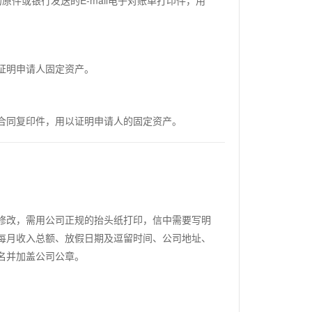
件或银行发送的E-mail电子对账单打印件，用
证明申请人固定资产。
合同复印件，用以证明申请人的固定资产。
修改，需用公司正规的抬头纸打印，信中需要写明
每月收入总额、放假日期及逗留时间、公司地址、
名并加盖公司公章。