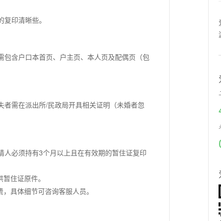
的复印清晰些。
需包含户口本首页、户主页、本人页及配偶页（包
失者需在派出所/民政局开具相关证明（未婚者忽
请人必须持有3个月以上且在有效期的暂住证复印
。
供暂住证原件。
费，具体细节可咨询客服人员。