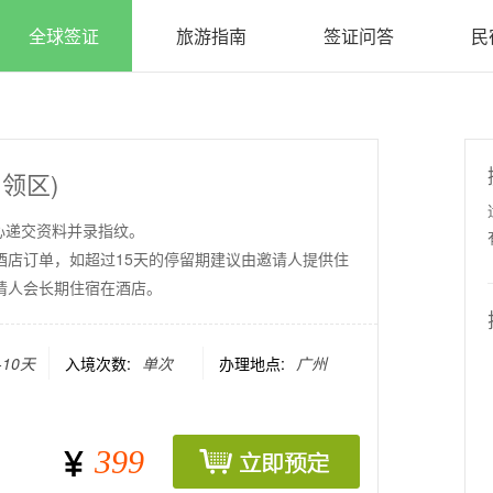
全球签证
旅游指南
签证问答
民
领区)
心递交资料并录指纹。
用酒店订单，如超过15天的停留期建议由邀请人提供住
请人会长期住宿在酒店。
-10天
入境次数:
单次
办理地点:
广州
399