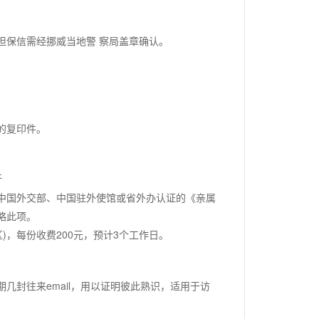
担保信需经挪威当地警 察局盖章确认。
的复印件。
。
件
中国外交部、中国驻外使馆或省外办认证的《亲属
略此项。
)，每份收费200元，预计3个工作日。
几封往来email，用以证明彼此熟识，适用于访