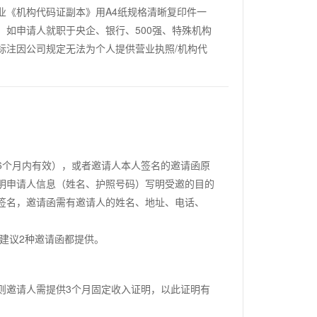
业《机构代码证副本》用A4纸规格清晰复印件一
。如申请人就职于央企、银行、500强、特殊机构
标注因公司规定无法为个人提供营业执照/机构代
6个月内有效），或者邀请人本人签名的邀请函原
明申请人信息（姓名、护照号码）写明受邀的目的
签名，邀请函需有邀请人的姓名、地址、电话、
建议2种邀请函都提供。
则邀请人需提供3个月固定收入证明，以此证明有