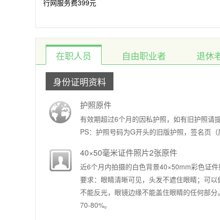
行网服务费399元
在职人员
自由职业者
退休
身份证明资料
护照原件
有效期超过6个月的因私护照，如有旧护照请
PS：护照号码为G开头的旧版护照，签名页
40×50毫米证件照片2张原件
近6个月内拍摄的白色背景40×50mm彩色证件
要求：眼睛清晰可见，头发不遮住眼睛；可以
不能反光，眼镜边缘不能盖住眼睛的任何部分
70-80%。