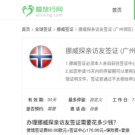
首页
首页
>
全球签证
>
挪威签证
>
挪威探亲访友签证 (广州领区)
挪威探亲访友签证 (广州
1.挪威签证必须本人亲自前往签证中
2.如您申请15天内的停留期可以使
宿证明文件，签证官通过不太相信申
有 效 期:
30天
最多停留:
自定义
工 作 日:
7
是否预约:
需要
邀 请 函:
自备
办理挪威探亲访友签证需要花多少钱？
使馆签证费60.00欧元+签证中心170.00元+保险费+爱旅