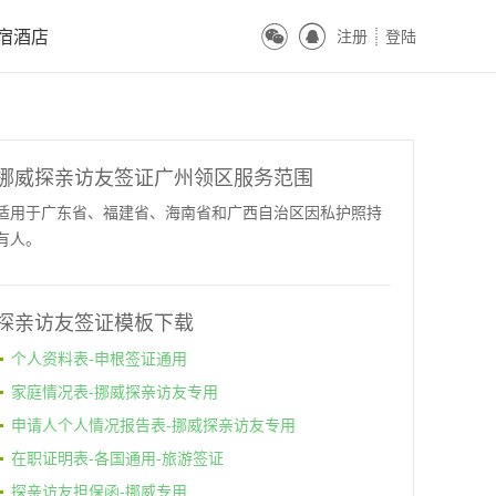
ꀔ
ꀓ
宿酒店
注册
登陆
ꀒ
挪威探亲访友签证广州领区服务范围
适用于广东省、福建省、海南省和广西自治区因私护照持
有人。
探亲访友签证模板下载
个人资料表-申根签证通用
家庭情况表-挪威探亲访友专用
申请人个人情况报告表-挪威探亲访友专用
在职证明表-各国通用-旅游签证
探亲访友担保函-挪威专用