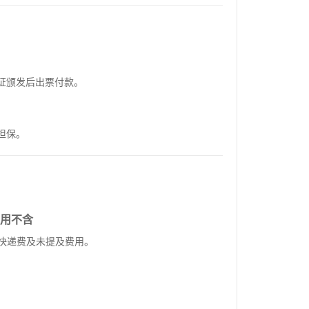
证颁发后出票付款。
担保。
用不含
.快递费及未提及费用。