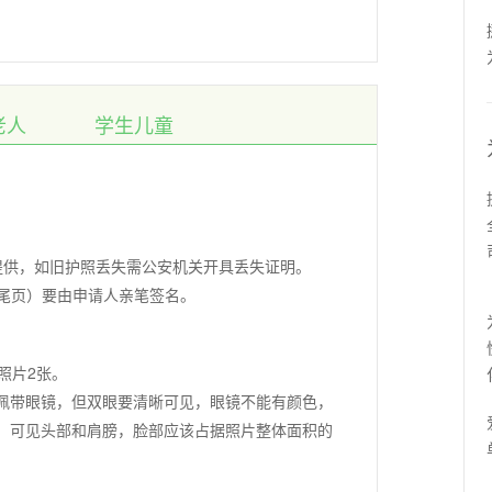
老人
学生儿童
提供，如旧护照丢失需公安机关开具丢失证明。
（尾页）要由申请人亲笔签名。
照片2张。
佩带眼镜，但双眼要清晰可见，眼镜不能有颜色，
。可见头部和肩膀，脸部应该占据照片整体面积的