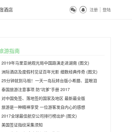
ꀔ
ꀓ
宿酒店
注册
登陆
ꀒ
旅游指南
2019年马里亚纳观光局中国路演走进湖南 (图文)
洲际酒店及度假村见证百年光影 细数经典传奇 (图文)
25分钟就到马祖！一天一岛玩转台版小希腊、蓝眼泪
泰国旅游注意事项 防“坑爹”手册 2017
对中国免签、落地签的国家及地区 最新最全版
旅游是一种精神享受 一位游客发自内心的感想
2017全球最佳航空公司排行榜出炉 (图文)
美国签证指纹采集须知