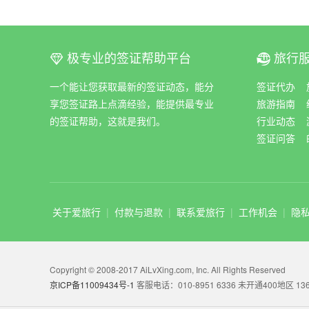
极专业的签证帮助平台
旅行
ꀆ
ꀇ
一个能让您获取最新的签证动态，能分
签证代办
享您签证路上点滴经验，能提供最专业
旅游指南
的签证帮助，这就是我们。
行业动态
签证问答
关于爱旅行
|
付款与退款
|
联系爱旅行
|
工作机会
|
隐
Copyright © 2008-2017 AiLvXing.com, Inc. All Rights Reserved
京ICP备11009434号-1
客服电话：010-8951 6336 未开通400地区 136