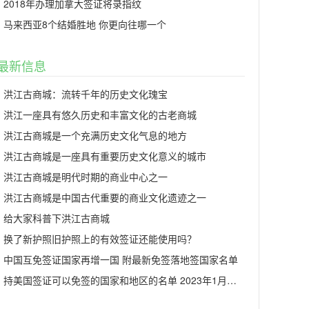
2018年办理加拿大签证将录指纹
马来西亚8个结婚胜地 你更向往哪一个
最新信息
洪江古商城：流转千年的历史文化瑰宝
洪江一座具有悠久历史和丰富文化的古老商城
洪江古商城是一个充满历史文化气息的地方
洪江古商城是一座具有重要历史文化意义的城市
洪江古商城是明代时期的商业中心之一
洪江古商城是中国古代重要的商业文化遗迹之一
给大家科普下洪江古商城
换了新护照旧护照上的有效签证还能使用吗？
中国互免签证国家再增一国 附最新免签落地签国家名单
持美国签证可以免签的国家和地区的名单 2023年1月更新