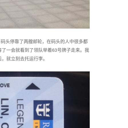
4日码头停靠了两艘邮轮，在码头的人中很多都
了一会就看到了领队举着63号牌子走来。我
后，就立刻去托运行李。