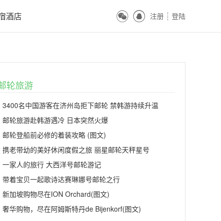
ꀔ
ꀓ
宿酒店
注册
登陆
ꀒ
邮轮旅游
3400名中国游客在济州岛拒下邮轮 禁韩游持续升温
邮轮旅游赴韩游遇冷 日本突然火爆
邮轮登船前必修的着装攻略 (图文)
携老带幼的美好休闲度假之旅 丽星邮轮天秤星号
一家人的旅行 大西洋号邮轮游记
带着宝贝一起歌诗达赛琳娜号邮轮之行
新加坡购物尽在ION Orchard(图文)
奢华购物，尽在阿姆斯特丹de Bijenkorf(图文)