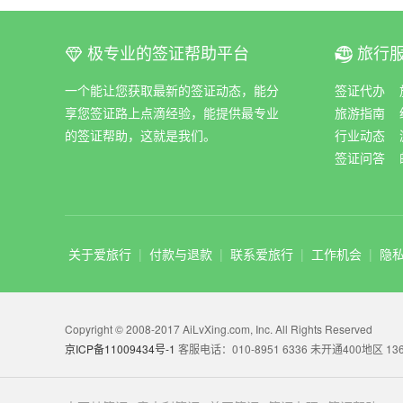
极专业的签证帮助平台
旅行
ꀆ
ꀇ
一个能让您获取最新的签证动态，能分
签证代办
享您签证路上点滴经验，能提供最专业
旅游指南
的签证帮助，这就是我们。
行业动态
签证问答
关于爱旅行
|
付款与退款
|
联系爱旅行
|
工作机会
|
隐
Copyright © 2008-2017 AiLvXing.com, Inc. All Rights Reserved
京ICP备11009434号-1
客服电话：010-8951 6336 未开通400地区 136