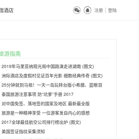
ꀔ
ꀓ
宿酒店
注册
登陆
ꀒ
旅游指南
2019年马里亚纳观光局中国路演走进湖南 (图文)
洲际酒店及度假村见证百年光影 细数经典传奇 (图文)
25分钟就到马祖！一天一岛玩转台版小希腊、蓝眼泪
泰国旅游注意事项 防“坑爹”手册 2017
对中国免签、落地签的国家及地区 最新最全版
旅游是一种精神享受 一位游客发自内心的感想
2017全球最佳航空公司排行榜出炉 (图文)
美国签证指纹采集须知