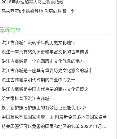
2018年办理加拿大签证将录指纹
马来西亚8个结婚胜地 你更向往哪一个
最新信息
洪江古商城：流转千年的历史文化瑰宝
洪江一座具有悠久历史和丰富文化的古老商城
洪江古商城是一个充满历史文化气息的地方
洪江古商城是一座具有重要历史文化意义的城市
洪江古商城是明代时期的商业中心之一
洪江古商城是中国古代重要的商业文化遗迹之一
给大家科普下洪江古商城
换了新护照旧护照上的有效签证还能使用吗？
中国互免签证国家再增一国 附最新免签落地签国家名单
持美国签证可以免签的国家和地区的名单 2023年1月更新