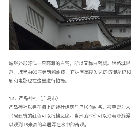
城堡外形好似一只高雅的白鹭，所以又称白鹭城。姬路城是
范，城堡由83座建筑物组成，它拥有高度发达的防御系统
剧和电影也在这里进行拍摄。
12，严岛神社（广岛市）
严岛神社以建在海上的神社建筑与鸟居而闻名，被尊崇为人
鸟居建筑的红色可以抵挡恶魔。当潮落时你可以沿着沙滩漫
以观到16米高的鸟居浮在水中的奇观。