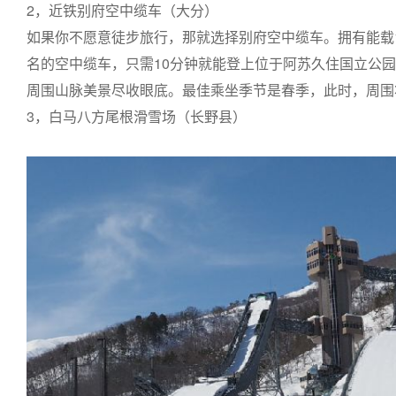
2，近铁别府空中缆车（大分）
如果你不愿意徒步旅行，那就选择别府空中缆车。拥有能载
名的空中缆车，只需10分钟就能登上位于阿苏久住国立公
周围山脉美景尽收眼底。最佳乘坐季节是春季，此时，周围
3，白马八方尾根滑雪场（长野县）