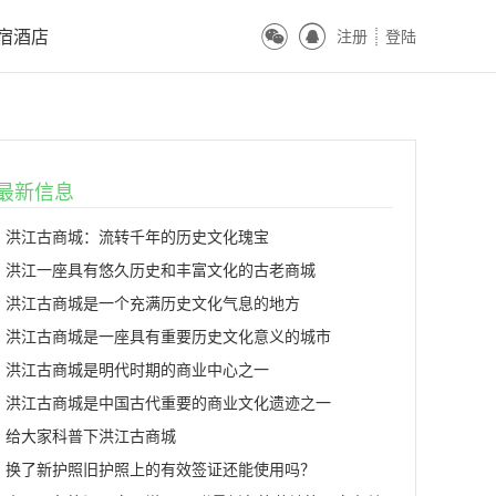
ꀔ
ꀓ
宿酒店
注册
登陆
ꀒ
最新信息
洪江古商城：流转千年的历史文化瑰宝
洪江一座具有悠久历史和丰富文化的古老商城
洪江古商城是一个充满历史文化气息的地方
洪江古商城是一座具有重要历史文化意义的城市
洪江古商城是明代时期的商业中心之一
洪江古商城是中国古代重要的商业文化遗迹之一
给大家科普下洪江古商城
换了新护照旧护照上的有效签证还能使用吗？