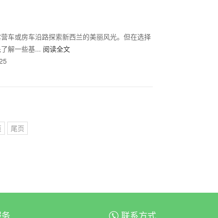
露营车或房车沿路探索新西兰的美丽风光。但在选择
解一些基...
阅读全文
25
页
尾页
服务
联系方式
ꀈ